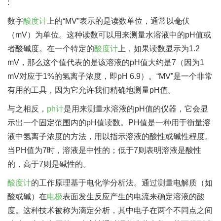
:
数字
酸度计
上的“MV”表示的是读数单位，通常以毫伏
（mV）为单位。这种读数可以用来测量水溶液中的pH值或
者酸碱度。在一个特定的
酸度计
上，如果读数显示为1.2
mV，那么这个值代表的是该溶液的pH值大约是7（因为1
mV对应于1%的氢离子浓度，即pH 6.9）。“MV”是一个非常
有用的工具，因为它允许我们精确地测量pH值。
与之相反，
ph计
是用来测量水溶液的pH值的仪器，它会显
示出一个固定范围内的pH值读数。PH值是一种用于衡量溶
液中氢离子浓度的方法，用以指示溶液的酸性或碱性程度。
当PH值为7时，溶液是中性的；低于7则表明溶液是酸性
的，高于7则是碱性的。
酸度计
的工作原理基于电化学分析法。通过测量电解质（如
酸或碱）在
电极
表面发生反应产生的电流来确定溶液的酸
度。这种技术被称为滴定分析，其中电子在两个不同点之间