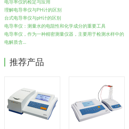
电导率仪的检定与应用
理解电导率仪与PH计的区别
台式电导率仪与pH计的区别
电导率仪：测量水的电阻性和化学成分的重要工具
电导率仪，作为一种精密测量仪器，主要用于检测水样中的
电解质含...
推荐产品